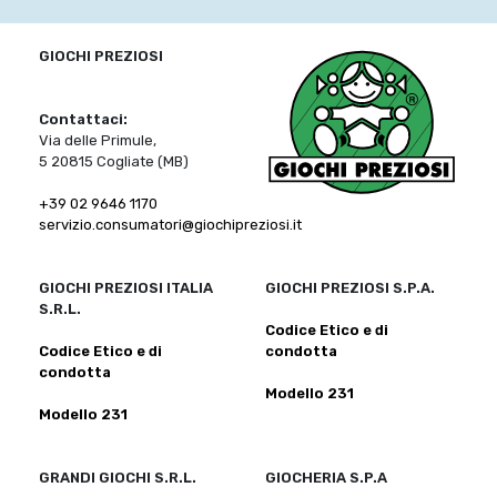
GIOCHI PREZIOSI
Contattaci:
Via delle Primule,
5 20815 Cogliate (MB)
+39 02 9646 1170
servizio.consumatori@giochipreziosi.it
GIOCHI PREZIOSI ITALIA
GIOCHI PREZIOSI S.P.A.
S.R.L.
Codice Etico e di
Codice Etico e di
condotta
condotta
Modello 231
Modello 231
GRANDI GIOCHI S.R.L.
GIOCHERIA S.P.A