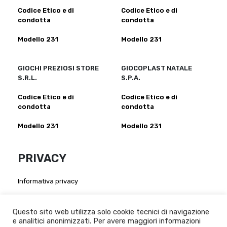
Codice Etico e di
Codice Etico e di
condotta
condotta
Modello 231
Modello 231
GIOCHI PREZIOSI STORE
GIOCOPLAST NATALE
S.R.L.
S.P.A.
Codice Etico e di
Codice Etico e di
condotta
condotta
Modello 231
Modello 231
PRIVACY
Informativa privacy
Atto di nomina per fornitori:
Giochi Preziosi S.p.a
-
Giochi Preziosi Italia S.r.l
-
Giocheria
Questo sito web utilizza solo cookie tecnici di navigazione
S.p.a
-
Grandi Giochi S.r.l
-
Giochi Preziosi Store S.r.l
-
e analitici anonimizzati. Per avere maggiori informazioni