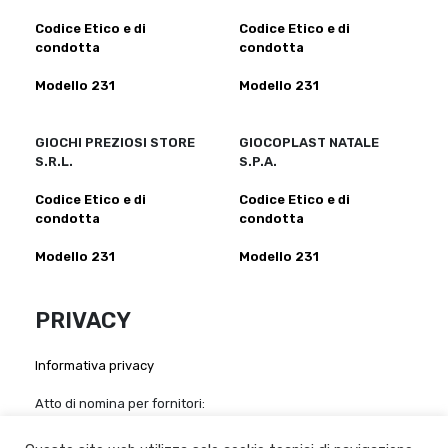
Codice Etico e di
Codice Etico e di
condotta
condotta
Modello 231
Modello 231
GIOCHI PREZIOSI STORE
GIOCOPLAST NATALE
S.R.L.
S.P.A.
Codice Etico e di
Codice Etico e di
condotta
condotta
Modello 231
Modello 231
PRIVACY
Informativa privacy
Atto di nomina per fornitori:
Giochi Preziosi S.p.a
-
Giochi Preziosi Italia S.r.l
-
Giocheria
S.p.a
-
Grandi Giochi S.r.l
-
Giochi Preziosi Store S.r.l
-