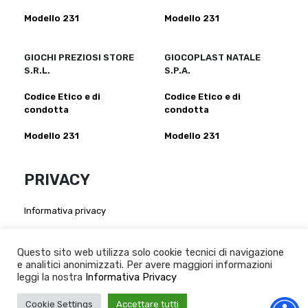
Modello 231
Modello 231
GIOCHI PREZIOSI STORE
GIOCOPLAST NATALE
S.R.L.
S.P.A.
Codice Etico e di
Codice Etico e di
condotta
condotta
Modello 231
Modello 231
PRIVACY
Informativa privacy
Atto di nomina per fornitori:
Giochi Preziosi S.p.a
-
Giochi Preziosi Italia S.r.l
-
Giocheria
Questo sito web utilizza solo cookie tecnici di navigazione
S.p.a
-
Grandi Giochi S.r.l
-
Giochi Preziosi Store S.r.l
-
e analitici anonimizzati. Per avere maggiori informazioni
Giocoplast Nalale S.p.A
leggi la nostra
Informativa Privacy
Whistleblowing:
Cookie Settings
Accettare tutti