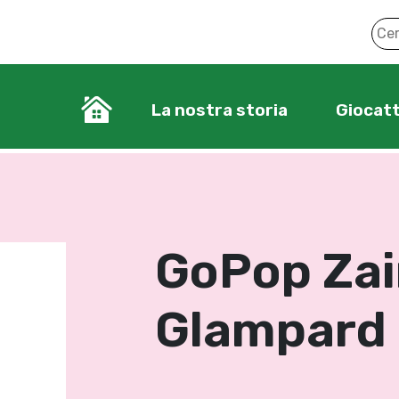
La nostra storia
Giocatt
GoPop Zai
Glampard