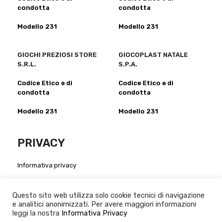
condotta
condotta
Modello 231
Modello 231
GIOCHI PREZIOSI STORE
GIOCOPLAST NATALE
S.R.L.
S.P.A.
Codice Etico e di
Codice Etico e di
condotta
condotta
Modello 231
Modello 231
PRIVACY
Informativa privacy
Atto di nomina per fornitori:
Giochi Preziosi S.p.a
-
Giochi Preziosi Italia S.r.l
-
Giocheria
Questo sito web utilizza solo cookie tecnici di navigazione
S.p.a
-
Grandi Giochi S.r.l
-
Giochi Preziosi Store S.r.l
-
e analitici anonimizzati. Per avere maggiori informazioni
leggi la nostra
Giocoplast Nalale S.p.A
Informativa Privacy