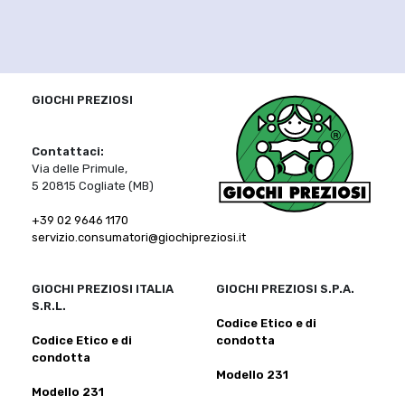
GIOCHI PREZIOSI
Contattaci:
Via delle Primule,
5 20815 Cogliate (MB)
+39 02 9646 1170
servizio.consumatori@giochipreziosi.it
GIOCHI PREZIOSI ITALIA
GIOCHI PREZIOSI S.P.A.
S.R.L.
Codice Etico e di
Codice Etico e di
condotta
condotta
Modello 231
Modello 231