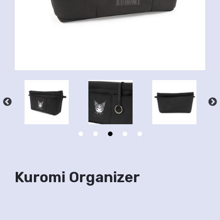
Kuromi Organizer