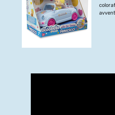
colora
avvent