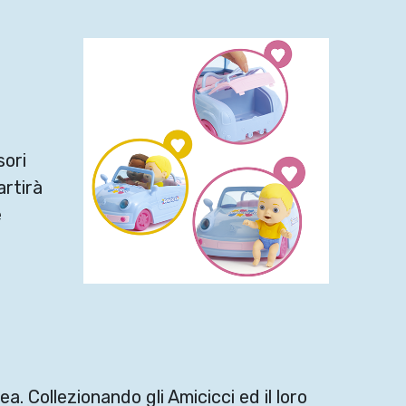
sori
artirà
e
a. Collezionando gli Amicicci ed il loro