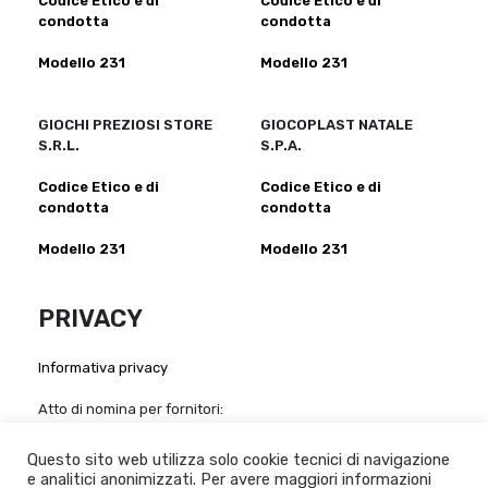
Codice Etico e di
Codice Etico e di
condotta
condotta
Modello 231
Modello 231
GIOCHI PREZIOSI STORE
GIOCOPLAST NATALE
S.R.L.
S.P.A.
Codice Etico e di
Codice Etico e di
condotta
condotta
Modello 231
Modello 231
PRIVACY
Informativa privacy
Atto di nomina per fornitori:
Giochi Preziosi S.p.a
-
Giochi Preziosi Italia S.r.l
-
Giocheria
S.p.a
-
Grandi Giochi S.r.l
-
Giochi Preziosi Store S.r.l
-
Questo sito web utilizza solo cookie tecnici di navigazione
Giocoplast Nalale S.p.A
e analitici anonimizzati. Per avere maggiori informazioni