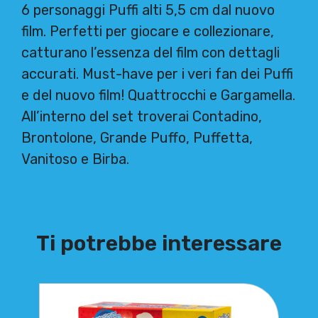
6 personaggi Puffi alti 5,5 cm dal nuovo
film. Perfetti per giocare e collezionare,
catturano l’essenza del film con dettagli
accurati. Must-have per i veri fan dei Puffi
e del nuovo film! Quattrocchi e Gargamella.
All’interno del set troverai Contadino,
Brontolone, Grande Puffo, Puffetta,
Vanitoso e Birba.
Ti potrebbe interessare