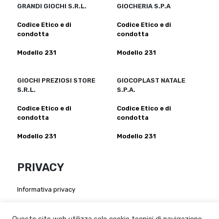
GRANDI GIOCHI S.R.L.
GIOCHERIA S.P.A
Codice Etico e di
Codice Etico e di
condotta
condotta
Modello 231
Modello 231
GIOCHI PREZIOSI STORE
GIOCOPLAST NATALE
S.R.L.
S.P.A.
Codice Etico e di
Codice Etico e di
condotta
condotta
Modello 231
Modello 231
PRIVACY
Informativa privacy
Atto di nomina per fornitori:
Giochi Preziosi S.p.a
-
Giochi Preziosi Italia S.r.l
-
Giocheria