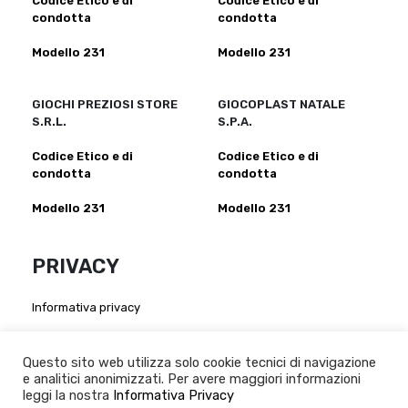
Codice Etico e di
Codice Etico e di
condotta
condotta
Modello 231
Modello 231
GIOCHI PREZIOSI STORE
GIOCOPLAST NATALE
S.R.L.
S.P.A.
Codice Etico e di
Codice Etico e di
condotta
condotta
Modello 231
Modello 231
PRIVACY
Informativa privacy
Atto di nomina per fornitori:
Giochi Preziosi S.p.a
-
Giochi Preziosi Italia S.r.l
-
Giocheria
Questo sito web utilizza solo cookie tecnici di navigazione
S.p.a
-
Grandi Giochi S.r.l
-
Giochi Preziosi Store S.r.l
-
e analitici anonimizzati. Per avere maggiori informazioni
leggi la nostra
Giocoplast Nalale S.p.A
Informativa Privacy