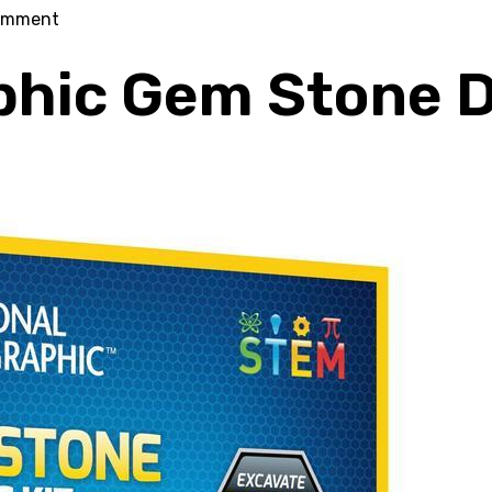
on
omment
National
phic Gem Stone D
Geographic
Dino
Fossil
Dig
Kit