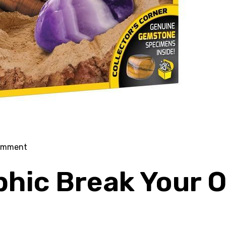
on
omment
National
phic Break Your
Geographic
Gem
Stone
Dig
Kit