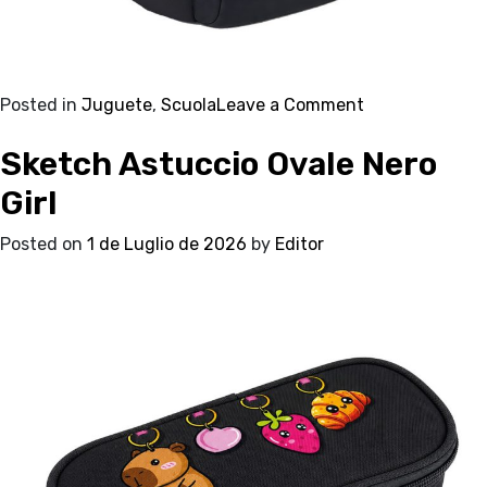
on
Posted in
Juguete
,
Scuola
Leave a Comment
Sketch
Sketch Astuccio Ovale Nero
Zaino
Round
Girl
Nero
Girl
Posted on
1 de Luglio de 2026
by
Editor