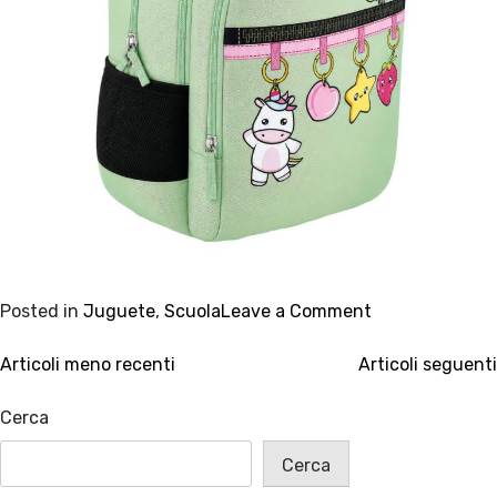
on
Posted in
Juguete
,
Scuola
Leave a Comment
Sketch
Navigazione
Zaino
Articoli meno recenti
Articoli seguenti
Round
articoli
Verde
Cerca
Girl
Cerca