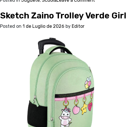
Posted in
Juguete
,
Scuola
Leave a Comment
Sketch
Sketch Zaino Trolley Verde Girl
Astuccio
Ovale
Posted on
1 de Luglio de 2026
by
Editor
Verde
Girl