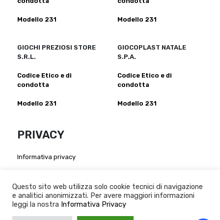
condotta
condotta
Modello 231
Modello 231
GIOCHI PREZIOSI STORE
GIOCOPLAST NATALE
S.R.L.
S.P.A.
Codice Etico e di
Codice Etico e di
condotta
condotta
Modello 231
Modello 231
PRIVACY
Informativa privacy
Atto di nomina per fornitori:
Giochi Preziosi S.p.a
-
Giochi Preziosi Italia S.r.l
-
Giocheria
Questo sito web utilizza solo cookie tecnici di navigazione
S.p.a
-
Grandi Giochi S.r.l
-
Giochi Preziosi Store S.r.l
-
e analitici anonimizzati. Per avere maggiori informazioni
Giocoplast Nalale S.p.A
leggi la nostra
Informativa Privacy