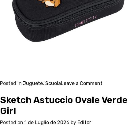
on
Posted in
Juguete
,
Scuola
Leave a Comment
Sketch
Sketch Astuccio Ovale Verde
Astuccio
Ovale
Girl
Nero
Girl
Posted on
1 de Luglio de 2026
by
Editor