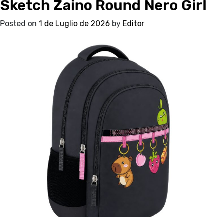
Sketch Zaino Round Nero Girl
Zaino
Trolley
Posted on
1 de Luglio de 2026
by
Editor
Nero
Girl