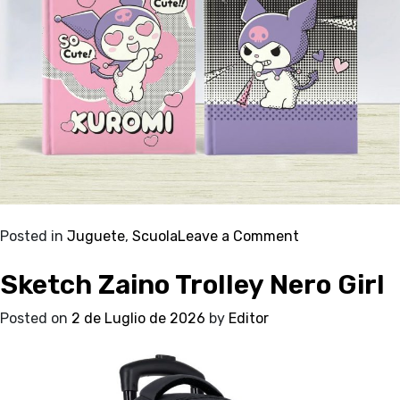
on
Posted in
Juguete
,
Scuola
Leave a Comment
Kuromi
Sketch Zaino Trolley Nero Girl
Diari
Posted on
2 de Luglio de 2026
by
Editor